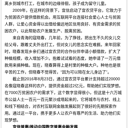
离乡到城市打工，在城市的边缘徘徊，孩子成为留守儿童。
2009年，在这样的背景下，宜信启动了宜农贷平台，它致力于
为贫困农户提供借款机会。用互联网平台连接社会爱心人士与贫困
人群，让爱心资金得以出借给偏远地区信用良好、有资金需求的贫
困农户，以此帮助农户发展生产、脱离贫困。
来自青海的寇晓春，几年前，为了挣钱，把出生不久的女儿交
给父母，跟着丈夫外出打工，但对女儿的思念实在难捱。来年回家
时，晓春发现乡亲们通过宜农贷的合作伙伴申请小额借款，扩大了
种植规模，收入增加不少。抱着试试看的态度，她申请了一万元借
款用来搞种植。现在，晓春算得上是村里的种植大户。种地也是很
辛苦的工作，但晓春不觉得苦，“因为可以陪在女儿身边了”。
截止到2016年8月23日，通过宜农贷平台累计支持超过20000
名像寇晓春这样的农户，提供资金超过2亿元，帮助她们实现梦想。
在7000万贫困农户的需求下，这个数字显得很小，但这是十六万城
市公益人士一百元一百元聚沙成塔起来的，它将城市与农村、线上
和线下相结合，对农村互联网金融发展起到了很好的先期探索作
用。通过这一平台，携手更多人让农户有尊严的生活、助力他们实
现梦想。
宜信普惠|推动中国数字普惠金融发展