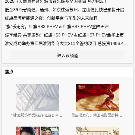
2025《天籁最强音》城市音乐联赛全国赛事 热力启动！
低至39.9元!南通、通州、如东往返苏州、昆山便民快巴预售开启
红旗品牌新能源之夜：创新平台与车型的未来航程
“旗”乐无穷，红旗HS3 PHEV & 红旗HS7 PHEV登陆天津
浸享经典 共鉴旗韵！红旗HS3 PHEV & 红旗HS7 PHEV金华上市
淮安成功举办第四届淮河华商大会211个签约项目 总投资1486.4亿元
进入该频道
焦点
“潮”派服饰新秀KavenLiu DIMOR 2019招商正式拉开帷
蓝皮书发布，动画电影票房持续走高只是时势造英雄？