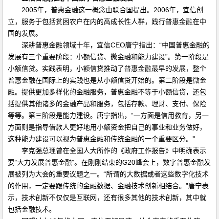
2005年，普惠金融这一概念由联合国提出。2006年，宜信创
立，服务于包括贫困农户在内的高成长性人群，践行普惠金融在中
国的发展。
深耕普惠金融领域十年，宜信CEO唐宁指出：“中国普惠金融的
发展有三个重要阶段：小额信贷、微金融和能力建设”。第一阶段是
小额信贷。实践表明，小额信贷推动了普惠金融最早的发展，整个
普惠金融在国际上的实践也是从小额信贷开始的。第二阶段是微金
融。提供更加多样化的金融服务，普惠金融不等于小额信贷，还包
括提供其他诸多的金融产品和服务，包括存款、理财、支付、保险
等等。第三阶段是能力建设。唐宁指出，“一方面是信用教育，另一
方面则是指导借款人更好地用小额资金把自己的事业和业务做好，
这种能力建设可以视为普惠金融和传统金融的一个重要区分。”
李克强总理曾在全国人大所作的《政府工作报告》中明确表示
要“大力发展普惠金融”。在刚刚结束的G20峰会上，数字普惠金融发
展被列为大会的重要议题之一。“所谓的大数据或者这些数字化技术
的作用，一定要跟传统的金融数据、金融技术创新相结合。”唐宁表
示，技术创新不仅仅是互联网，还有很多其他的技术创新，其中就
包括金融技术。