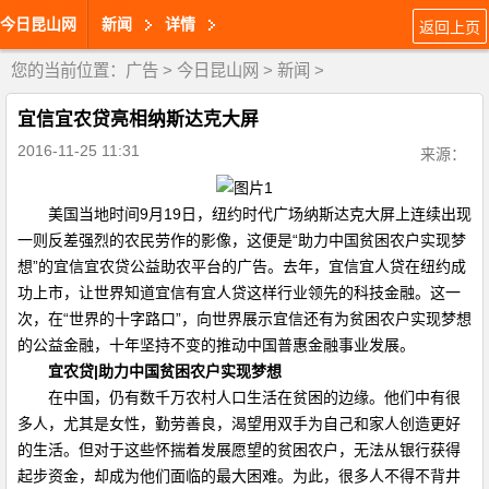
今日昆山网
新闻
详情
返回上页
您的当前位置：
广告
>
今日昆山网
>
新闻
>
宜信宜农贷亮相纳斯达克大屏
2016-11-25 11:31
来源：
美国当地时间9月19日，纽约时代广场纳斯达克大屏上连续出现
一则反差强烈的农民劳作的影像，这便是“助力中国贫困农户实现梦
想”的宜信宜农贷公益助农平台的广告。去年，宜信宜人贷在纽约成
功上市，让世界知道宜信有宜人贷这样行业领先的科技金融。这一
次，在“世界的十字路口”，向世界展示宜信还有为贫困农户实现梦想
的公益金融，十年坚持不变的推动中国普惠金融事业发展。
宜农贷|助力中国贫困农户实现梦想
在中国，仍有数千万农村人口生活在贫困的边缘。他们中有很
多人，尤其是女性，勤劳善良，渴望用双手为自己和家人创造更好
的生活。但对于这些怀揣着发展愿望的贫困农户，无法从银行获得
起步资金，却成为他们面临的最大困难。为此，很多人不得不背井