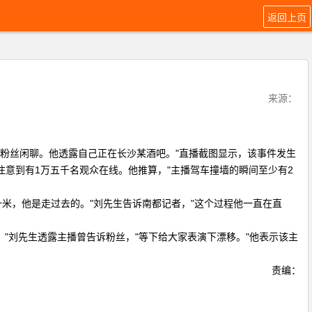
返回上页
来源：
粉丝闲聊。他透露自己正在长沙某酒吧。"直播截图显示，该事件发生
注意到有1万五千名观众在线。他推算，"主播驾车撞墙的瞬间至少有2
米，他是走过去的。"刘先生告诉南都记者，"这个过程他一直在直
刘先生透露主播曾告诉粉丝，"等下给大家表演下漂移。"他表示该主
责编：