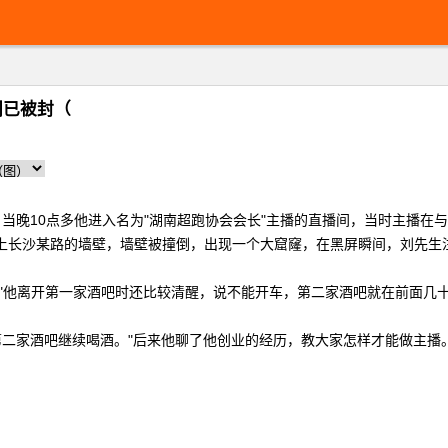
间已被封（
10点多他进入名为"湖南超跑协会会长"主播的直播间，当时主播在与
撞上长沙某路的墙壁，墙壁被撞倒，出现一个大窟窿，在黑屏瞬间，刘先生
他离开第一家酒吧时还比较清醒，说不能开车，第二家酒吧就在前面几十
酒吧继续喝酒。"后来他聊了他创业的经历，教大家怎样才能做主播。"