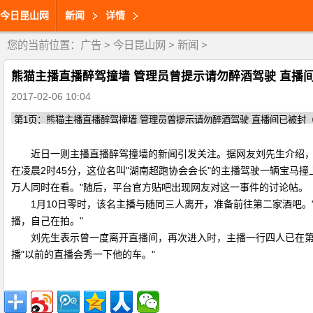
今日昆山网
新闻
详情
您的当前位置：
广告
>
今日昆山网
>
新闻
>
熊猫主播直播醉驾撞墙 管理员曾提示请勿醉酒驾驶 直播
2017-02-06 10:04
近日一则主播直播醉驾撞墙的新闻引发关注。据网友刘先生介绍，当晚
在凌晨2时45分，这位名叫"湖南超跑协会会长"的主播驾驶一辆宝马
万人同时在看。"随后，平台官方贴吧出现网友对这一事件的讨论帖。
1月10日零时，该名主播与随同三人离开，准备前往第二家酒吧。"
播，自己在拍。"
刘先生表示曾一度离开直播间，再次进入时，主播一行四人已在第二家
播"以前的直播会秀一下他的车。"