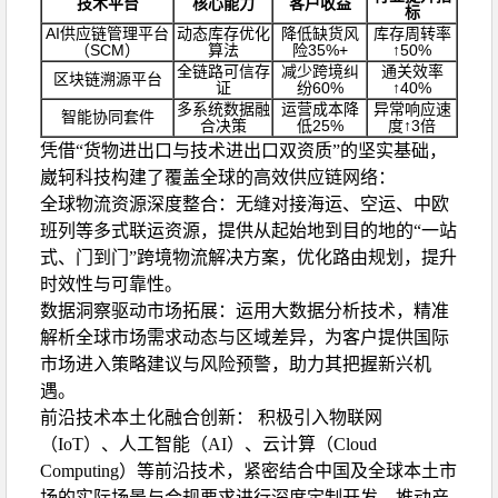
技术平台
核心能力
客户收益
标
AI供应链管理平台
动态库存优化
降低缺货风
库存周转率
（SCM）
算法
险35%+
↑50%
全链路可信存
减少跨境纠
通关效率
区块链溯源平台
证
纷60%
↑40%
多系统数据融
运营成本降
异常响应速
智能协同套件
合决策
低25%
度↑3倍
凭借“货物进出口与技术进出口双资质”的坚实基础，
崴轲科技构建了覆盖全球的高效供应链网络：
全球物流资源深度整合：无缝对接海运、空运、中欧
班列等多式联运资源，提供从起始地到目的地的“一站
式、门到门”跨境物流解决方案，优化路由规划，提升
时效性与可靠性。
数据洞察驱动市场拓展：运用大数据分析技术，精准
解析全球市场需求动态与区域差异，为客户提供国际
市场进入策略建议与风险预警，助力其把握新兴机
遇。
前沿技术本土化融合创新： 积极引入物联网
（IoT）、人工智能（AI）、云计算（Cloud
Computing）等前沿技术，紧密结合中国及全球本土市
场的实际场景与合规要求进行深度定制开发，推动产