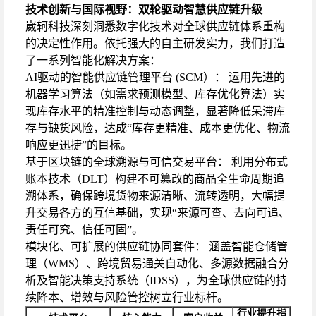
技术创新与国际视野：双轮驱动智慧供应链升级
崴轲科技深刻洞悉数字化技术对全球供应链体系重构
的决定性作用。依托强大的自主研发实力，我们打造
了一系列智能化解决方案：
AI驱动的智能供应链管理平台 (SCM）： 运用先进的
机器学习算法（如需求预测模型、库存优化算法）实
现库存水平的精准控制与动态调整，显著降低呆滞库
存与缺货风险，达成“库存更精准、成本更优化、物流
响应更迅捷”的目标。
基于区块链的全球溯源与可信交易平台： 利用分布式
账本技术（DLT）构建不可篡改的商品全生命周期追
溯体系，确保跨境货物来源清晰、流转透明，大幅提
升交易各方的互信基础，实现“来源可查、去向可追、
责任可究、信任可固”。
模块化、可扩展的供应链协同套件： 涵盖智能仓储管
理（WMS）、跨境贸易通关自动化、多源数据融合分
析及智能决策支持系统（IDSS），为全球供应链的持
续降本、增效与风险管控树立行业标杆。
行业提升指