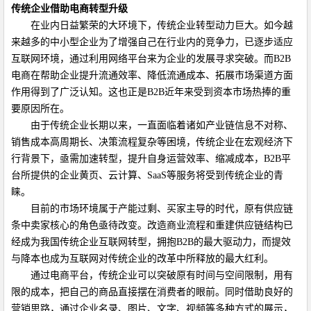
传统企业借助电商转型升级
在业内日益繁荣的大环境下，传统企业转型动力巨大。如今越
来越多的中小型企业为了增强自己在行业内的竞争力，已逐步适应
互联网环境，通过利用网络平台来为企业的发展寻求突破。而
B2B
电商在帮助企业提升流通效率、降低流通成本、拓展市场渠道方面
作用得到了广泛认知。这也正是
B2B
近年来受到资本市场热捧的重
要原因所在。
由于传统企业长期以来，一直面临着诸如产业链信息不对称、
销售成本高周期长、决策流程复杂等困境，传统企业在宏观经济下
行背景下，亟需加速转型，提升自身运营效率、缩减成本，
B2B
平
台所提供的
企业黄页
、云计算、
SaaS
等服务将受到传统企业的青
睐。
目前的市场环境属于产能过剩、买家主导的时代，原有供应链
条中卖家核心的角色亟待改变。改造商业流程和重建供应链结构已
经成为我国传统企业互联网转型，拥抱
B2B
的最大驱动力，而提效
与降本也成为互联网对传统企业的改革中所释放的最大红利。
通过电商平台，传统企业可以突破原有时间与空间限制，用有
限的成本，把自己的商品直接摆在消费者的眼前。同时借助良好的
营销思路，通过
企业名录
、图片、文字、视频等多种方式的展示，