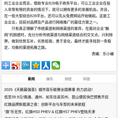
的工业企业而言，借助专业
B2B
电子商务平台，可让工业企业在投
入非常有限的资金的情况下，就可以拥有更多的发展机会。并且，
在一些大型综合
B2B
平台，还可以先从
免费网站
开始做起。这是工
业企业，目前对品牌及产品进行网络推广的最佳方案之一。
只有真正理解了传统渠道和网络渠道的差异，在面对企业
“
触
网
”
的困惑时，充分分析传统渠道与网络渠道结合的交叉点，兴利除
弊，做到优势互补，劣势抵销，勇于变化，最终才能寻找到一条稳
定、均衡的渠道拓展之路。
责编：乐小编
新闻
娱乐
财经
科技
2025《天籁最强音》城市音乐联赛全国赛事 热力启动！
低至39.9元!南通、通州、如东往返苏州、昆山便民快巴预售开启
红旗品牌新能源之夜：创新平台与车型的未来航程
“旗”乐无穷，红旗HS3 PHEV & 红旗HS7 PHEV登陆天津