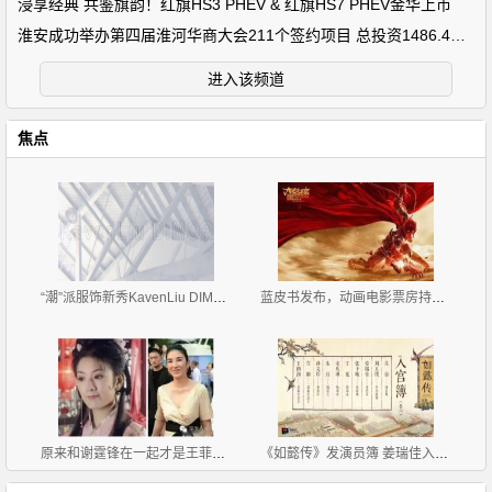
浸享经典 共鉴旗韵！红旗HS3 PHEV & 红旗HS7 PHEV金华上市
淮安成功举办第四届淮河华商大会211个签约项目 总投资1486.4亿元
进入该频道
焦点
“潮”派服饰新秀KavenLiu DIMOR 2019招商正式拉开帷
蓝皮书发布，动画电影票房持续走高只是时势造英雄？
原来和谢霆锋在一起才是王菲最好的状态(组图)
《如懿传》发演员簿 姜瑞佳入宫似如懿获关注