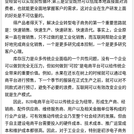
业经营可以实现良性循环
;
第三是企业既然可以低成本地直接面对消
费者，也就能更全面地掌握客户的需求，这对企业在生产研发上面
的好处是不可估量的。
得产品者得天下，解决企业转型电子商务的第一个重要思路就
是：快速销售、快速生产、快速研发、快速迭代。事实上，企业原
来一直在做销售，只不过做的是工业化销售，而互联网帮助企业更
好地完成商业化销售，一个是更多研究成本控制，一个是更多研究
客户心理。
库存压力是众多传统企业面临的一个共性问题，没有一个企业
可以做到完全无压力，但如何做到
“
可控
”
是电商平台可以给传统企
业带来的重要价值。例如，水果在还长在树上的时候就可以通过电
商平台进行预售，下一个季节的服装在正式生产之前，就可以对不
同款式进行预订，避免不必要的浪费，互联网可以有效改变企业的
就是生产模式。
因此，
B2B
电商平台可以以传统企业为纽带，形成生产商、经
销商、配件供应商、维修服务商、用户以及相关金融单位等构成的
行业产业链，可有效推动传统企业乃至整个社会经济的发展。但由
于自主建设电商平台需要投入的硬件成本、技术成本、推广运营成
本和维护成本都很高。因此，对于工业企业，特别是初涉电子商务