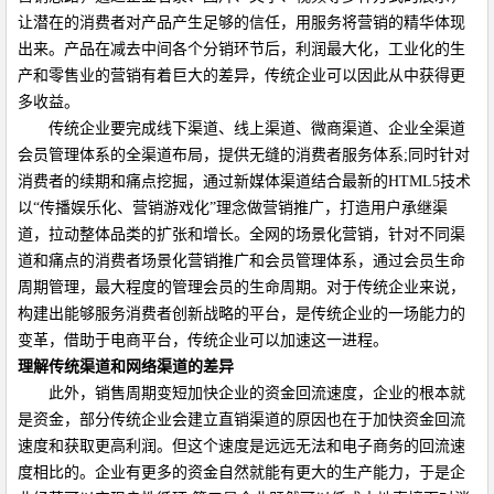
让潜在的消费者对产品产生足够的信任，用服务将营销的精华体现
出来。产品在减去中间各个分销环节后，利润最大化，工业化的生
产和零售业的营销有着巨大的差异，传统企业可以因此从中获得更
多收益。
传统企业要完成线下渠道、线上渠道、微商渠道、企业全渠道
会员管理体系的全渠道布局，提供无缝的消费者服务体系
;
同时针对
消费者的续期和痛点挖掘，通过新媒体渠道结合最新的
HTML5
技术
以
“
传播娱乐化、营销游戏化
”
理念做营销推广，打造用户承继渠
道，拉动整体品类的扩张和增长。全网的场景化营销，针对不同渠
道和痛点的消费者场景化营销推广和会员管理体系，通过会员生命
周期管理，最大程度的管理会员的生命周期。对于传统企业来说，
构建出能够服务消费者创新战略的平台，是传统企业的一场能力的
变革，借助于电商平台，传统企业可以加速这一进程。
理解传统渠道和网络渠道的差异
此外，销售周期变短加快企业的资金回流速度，企业的根本就
是资金，部分传统企业会建立直销渠道的原因也在于加快资金回流
速度和获取更高利润。但这个速度是远远无法和电子商务的回流速
度相比的。企业有更多的资金自然就能有更大的生产能力，于是企