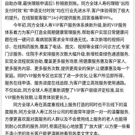
自助办理,最快理赔申请后5 秒赔款到账。同方全球人寿的理赔“出险
支付时效”和“申请支付时效”均在行业先进水平,客户体验得到了极大
的提升。在线智能客服7*24小时提供服务,回答准确率99%。
今年初,同方全球人寿VIP客户服务体系焕新升级,新的VIP服务
体系着力为客户打造全周期健康管理服务,帮助客户实现日常健康问
题在线一键问诊,看病就医需求全年绿通无忧。本次新增的视频问
诊、在线购药服务,覆盖了电话、图文、视频等全媒介问诊方式;专家
门诊服务、住院手术安排服务次数大幅升级;新增检查绿色通道服务,
实现全流程就医协助,覆盖更多服务场景;将健康服务惠及客户家人,
更多服务内容、更多服务次数,提供更周全的保护,让健康惠及每一个
家庭。同时VIP服务专区也实现了进一步优化,让客户所见即所得、
服务在线申请、服务进度在线追踪,为客户建立高效服务使用通路。
不仅如此,同方全球人寿还重新调整了VIP客户层级评定标准,延长
VIP服务有效期,让尊贵体验更长久。
同方全球人寿在高度重视线上服务打造的同时也不忘线下的温
度服务,同方全球人寿江苏分公司的柜面常年提供一对一的温馨服务,
方便更喜欢面对面服务的人群以及不会使用线上服务的老人也能得
到耐心优质的服务,同时,柜面还贴心地放置了“放大镜”,以方便一些看
不清小字的年长客户能更清晰地看到各类文字文本。