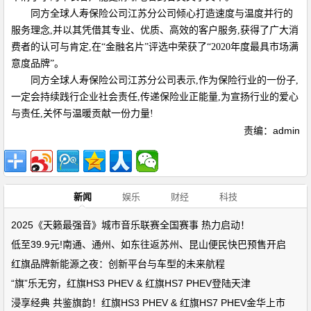
同方全球人寿保险公司江苏分公司倾心打造速度与温度并行的
服务理念,并以其凭借其专业、优质、高效的客户服务,获得了广大消
费者的认可与肯定,在“金融名片”评选中荣获了“2020年度最具市场满
意度品牌”。
同方全球人寿保险公司江苏分公司表示,作为保险行业的一份子,
一定会持续践行企业社会责任,传递保险业正能量,为宣扬行业的爱心
与责任,关怀与温暖贡献一份力量!
责编：admin
新闻
娱乐
财经
科技
2025《天籁最强音》城市音乐联赛全国赛事 热力启动！
低至39.9元!南通、通州、如东往返苏州、昆山便民快巴预售开启
红旗品牌新能源之夜：创新平台与车型的未来航程
“旗”乐无穷，红旗HS3 PHEV & 红旗HS7 PHEV登陆天津
浸享经典 共鉴旗韵！红旗HS3 PHEV & 红旗HS7 PHEV金华上市