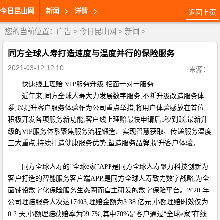
今日昆山网
新闻
详情
返回上页
您的当前位置：
广告
>
今日昆山网
>
新闻
>
同方全球人寿打造速度与温度并行的保险服务
2021-03-12 12:10
来源：
快速线上理赔 VIP服务升级 柜面一对一服务
近年来,同方全球人寿大力发展数字服务,不断升级改造服务体
系,以提升客户服务体验作为公司重点举措,将用户体验感放在首位,
积极开发各项服务新功能,客户线上理赔最快申请后5秒到账,最新升
级的VIP服务体系聚焦服务流程锻造、实现智慧获取、传递服务温度
三大重点,持续打造健康服务优势,塑造服务品牌,提升客户体验。
同方全球人寿的“全球e家”APP是同方全球人寿聚力科技创新为
客户打造的智能服务客户端APP,是同方全球人寿致力数字战略,为全
面铺设数字化保险服务生态圈而自主研发的数字保险平台。2020 年
公司理赔服务人次达17403,理赔金额为3.38 亿元,小额理赔时效仅为
0.2 天,小额理赔获赔率为99.7%,其中70%是客户通过“全球e家”在线