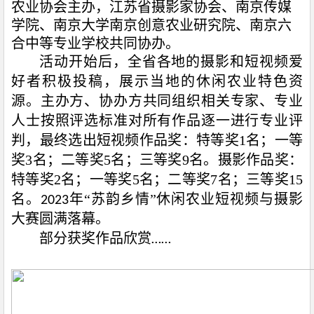
农业协会主办，江苏省摄影家协会、南京传媒
学院、南京大学南京创意农业研究院、南京六
合中等专业学校共同协办。
活动开始后，全省各地的摄影和短视频爱
好者积极投稿，展示当地的休闲农业特色资
源。主办方、协办方共同组织相关专家、专业
人士按照评选标准对所有作品逐一进行专业评
判，最终选出短视频作品奖：特等奖
1
名；一等
奖
3
名；二等奖
5
名；三等奖
9
名。摄影作品奖：
特等奖
2
名；一等奖
5
名；二等奖
7
名；三等奖
15
名
。
年“苏韵乡情”休闲农业短视频与摄影
2023
大赛圆满落幕。
部分获奖作品欣赏
……